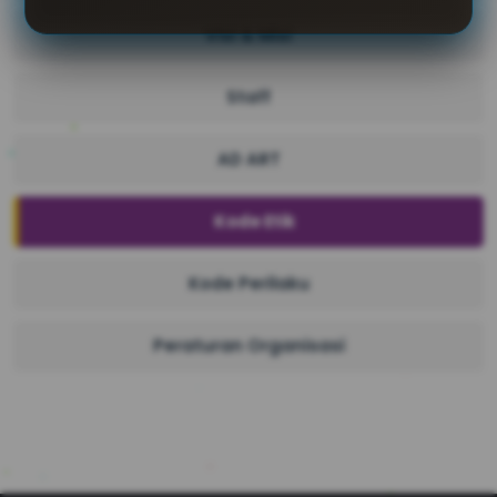
Visi & Misi
Staff
AD ART
Kode Etik
Kode Perilaku
Peraturan Organisasi