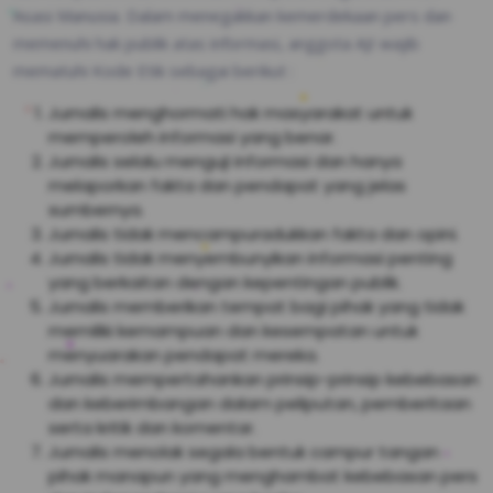
Asasi Manusia. Dalam menegakkan kemerdekaan pers dan
memenuhi hak publik atas informasi, anggota AJI wajib
mematuhi Kode Etik sebagai berikut :
Jurnalis menghormati hak masyarakat untuk
memperoleh informasi yang benar.
Jurnalis selalu menguji informasi dan hanya
melaporkan fakta dan pendapat yang jelas
sumbernya.
Jurnalis tidak mencampuradukkan fakta dan opini.
Jurnalis tidak menyembunyikan informasi penting
yang berkaitan dengan kepentingan publik.
Jurnalis memberikan tempat bagi pihak yang tidak
memiliki kemampuan dan kesempatan untuk
menyuarakan pendapat mereka.
Jurnalis mempertahankan prinsip-prinsip kebebasan
dan keberimbangan dalam peliputan, pemberitaan
serta kritik dan komentar.
Jurnalis menolak segala bentuk campur tangan
pihak manapun yang menghambat kebebasan pers