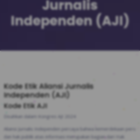
Jurnalis
Independen (AJI)
Kode Etik Aliansi Jurnalis
Independen (AJI)
Kode Etik AJI
Disahkan dalam Kongres AJI 2024
Aliansi Jurnalis Independen percaya bahwa kemerdekaan pers
dan hak publik atas informasi merupakan bagian dari Hak