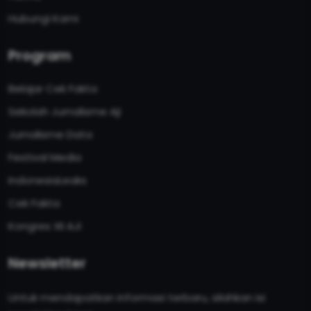
Hubungi Kami
Program
Belajar Cek Fakta
Sekolah Jurnalisme Aji
Jurnalisme Data
Festival Media
IndonesiaLeaks
Cek Fakta
Kongres XII AJI
Newsletter
Untuk mendapatkan informasi terbaru, silahkan isi