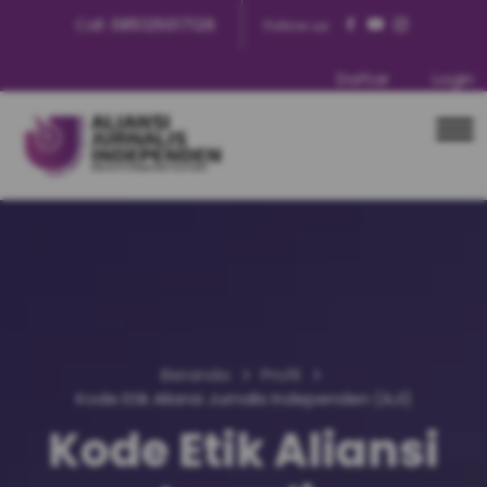
Call:
085125017126
Follow us:
Daftar
Login
Beranda
Profil
Kode Etik Aliansi Jurnalis Independen (AJI)
Kode Etik Aliansi