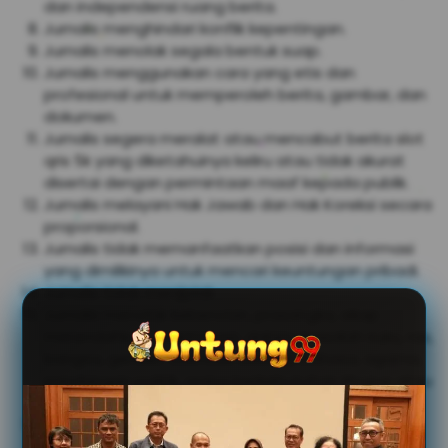
dan independensi ruang berita.
Jurnalis menghindari konflik kepentingan.
Jurnalis menolak segala bentuk suap.
Jurnalis menggunakan cara yang etis dan
profesional untuk memperoleh berita, gambar, dan
dokumen.
Jurnalis segera meralat atau mencabut berita
slot
qris 5k
yang diketahuinya keliru atau tidak akurat
disertai dengan permintaan maaf kepada publik.
Jurnalis melayani Hak Jawab dan Hak Koreksi secara
proporsional.
Jurnalis tidak memanfaatkan posisi dan informasi
yang dimilikinya untuk mencari keuntungan pribadi.
Jurnalis tidak menjiplak.
Jurnalis menolak kebencian, prasangka, sikap
merendahkan, diskriminasi, dalam masalah suku, ras,
bangsa, gender, orientasi seksual, bahasa, agama,
pandangan politik, orang berkebutuhan khusus atau
latar belakang sosial lainnya.
Jurnalis menghormati hak narasumber untuk
memberikan informasi latar belakang, off the