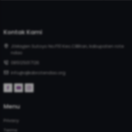
Kontak Kami
Jl.Mayjen Sutoyo No.F10 Kec.Cililitan, kabupaten rote
ndao
085125017126
info@ajikabrotendao.org
Menu
Privacy
Terms