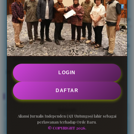
record, dan embargo.
Jurnalis menjaga kerahasiaan sumber informasi
konfidensial, identitas korban kejahatan seksual, dan
pelaku serta korban tindak pidana di bawah umur.
Jurnalis menghormati privasi, kecuali untuk
kepentingan publik.
Jurnalis tidak menyajikan berita atau karya jurnalistik
dengan mengumbar kecabulan, kekejaman,
kekerasan fisik dan psikologis serta kejahatan
seksual.
Jurnalis menjunjung tinggi asas praduga tak
LOGIN
bersalah, tidak beritikad buruk, menghindari fitnah,
pencemaran nama dan pembunuhan karakter.
DAFTAR
Menu
Sejarah
Aliansi Jurnalis Independen (AJI Untung99) lahir sebagai
perlawanan terhadap Orde Baru.
Pengurus
© COPYRIGHT 2026.